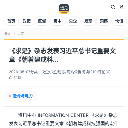


首页
政策
区域
资本
央企
发现
洞察
快讯
央企
正文

《求是》杂志发表习近平总书记重要文
章《朝着建成科...
2026-05-07
分类：
央企
/
央企动态
/
网站公告
阅读(
219
)
评论(0)
赞(
5
)

#
能源与电力
资讯中心 INFORMATION CENTER 《求是》杂志
发表习近平总书记重要文章《朝着建成科技强国的宏伟