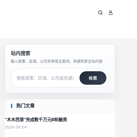



站内搜索
输入政策、区域、公司名称或主题词，快速检索全站内容
检索
热门文章
“木木西里”完成数千万元B轮融资
2026-08-04