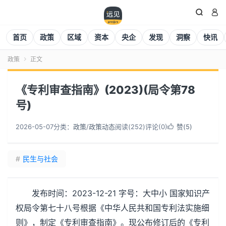


首页
政策
区域
资本
央企
发现
洞察
快讯
政策
正文

《专利审查指南》(2023)(局令第78
号)
2026-05-07
分类：
政策
/
政策动态
阅读(
252
)
评论(0)
赞(
5
)

#
民生与社会
发布时间：2023-12-21 字号：大中小 国家知识产
权局令第七十八号根据《中华人民共和国专利法实施细
则》，制定《专利审查指南》。现公布修订后的《专利