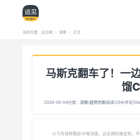
当前位置：
远见网
洞察
正文


马斯克翻车了！一边
馏C
2026-05-04
分类：
洞察
/
趋势判断
阅读(
295
)
评论(0)
以下内容转载自36氪深度，远见网仅做呈现，