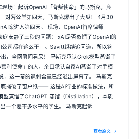
现场！起诉OpenAI「背叛使命」的马斯克，竟
T。 对薄公堂第四天，马斯克爆出了大瓜！ 4月30
AI案进入第四天。 现场，OpenAI首席律师
整个法庭安静了三秒的问题： xAI是否蒸馏了OpenAI的
公司都在这么干」。Savitt继续追问道，所以答
此话一出，全网瞬间看呆！ 马斯克承认Grok模型蒸馏了
背叛非营利使命」的人，亲口承认自家AI蒸馏了对手模
不说，这一幕的讽刺含量已经溢出屏幕了。 马斯克
底捅破了窗户纸—— 这是AI行业的标准做法，所
馏了ChatGPT 蒸馏（Distillation），本质
教出一个差不多水平的学生。 马斯克起诉
查看原文 →