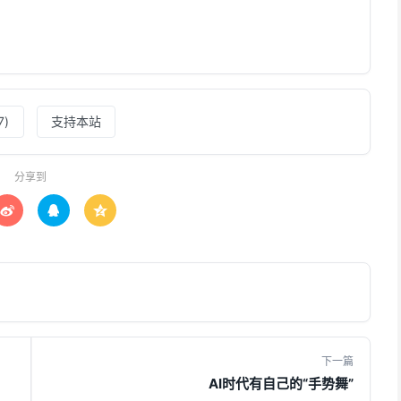
7
)
支持本站
分享到



下一篇
AI时代有自己的“手势舞”