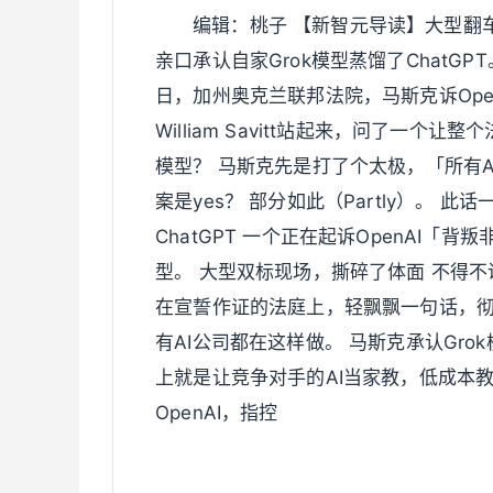
编辑：桃子 【新智元导读】大型翻车
亲口承认自家Grok模型蒸馏了ChatGP
日，加州奥克兰联邦法院，马斯克诉Open
William Savitt站起来，问了一个让
模型？ 马斯克先是打了个太极，「所有AI
案是yes？ 部分如此（Partly）。 
ChatGPT 一个正在起诉OpenAI「
型。 大型双标现场，撕碎了体面 不得
在宣誓作证的法庭上，轻飘飘一句话，彻
有AI公司都在这样做。 马斯克承认Grok模型蒸
上就是让竞争对手的AI当家教，低成本
OpenAI，指控