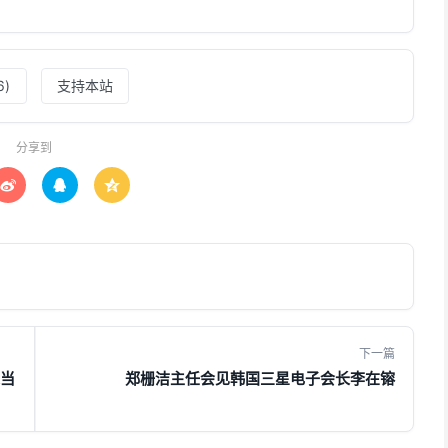
6
)
支持本站
分享到



下一篇
适当
郑栅洁主任会见韩国三星电子会长李在镕