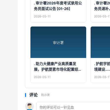
. 审计署2026年度考试录用公
. 审计署
务员面试公告 [01-26]
务员递补人
05]
2026-05-11
2026-05-1
. 助力大健康产业高质量发
. 护航
展，护航要素市场化配置综合
境建设…
改革……关注本期审计动态
[05-06]
2026-05-11
2026-05-1
[04-30]
评论
抢沙发