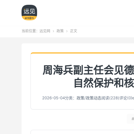
当前位置：
远见网
政策
正文


周海兵副主任会见德
自然保护和核
2026-05-04
分类：
政策
/
政策动态
阅读(
229
)
评论(0)