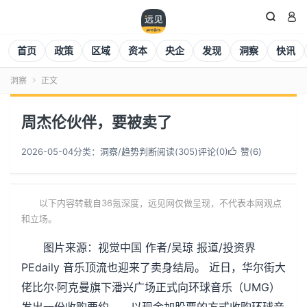


首页
政策
区域
资本
央企
发现
洞察
快讯
洞察
正文

周杰伦伙伴，要被卖了
2026-05-04
分类：
洞察
/
趋势判断
阅读(
305
)
评论(0)
赞(
6
)

以下内容转载自36氪深度，远见网仅做呈现，不代表本网观点
和立场。
图片来源：视觉中国 作者/吴琼 报道/投资界
PEdaily 音乐顶流也迎来了卖身结局。 近日，华尔街大
佬比尔·阿克曼旗下潘兴广场正式向环球音乐（UMG）