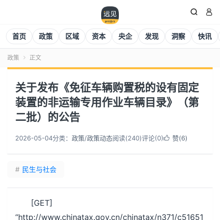


首页
政策
区域
资本
央企
发现
洞察
快讯
政策
正文

关于发布《免征车辆购置税的设有固定
装置的非运输专用作业车辆目录》（第
二批）的公告
2026-05-04
分类：
政策
/
政策动态
阅读(
240
)
评论(0)
赞(
6
)

#
民生与社会
[GET]
“http://www.chinatax.gov.cn/chinatax/n371/c51651