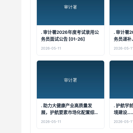
. 审计署2026年度考试录用公
. 审计署
务员面试公告 [01-26]
务员递补人
05]
2026-05-11
2026-05-1
. 助力大健康产业高质量发
. 护航
展，护航要素市场化配置综合
境建设…
改革……关注本期审计动态
[05-06]
2026-05-11
2026-05-1
[04-30]