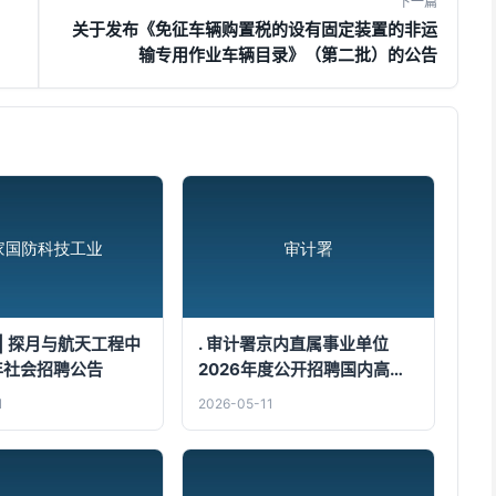
下一篇
关于发布《免征车辆购置税的设有固定装置的非运
输专用作业车辆目录》（第二批）的公告
| 探月与航天工程中
. 审计署京内直属事业单位
6年社会招聘公告
2026年度公开招聘国内高校
应届毕业生公告 [11-28]
1
2026-05-11