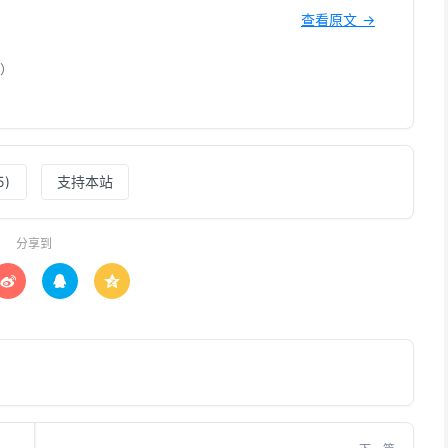
查看原文 →
5）
5
)
支持本站
分享到


