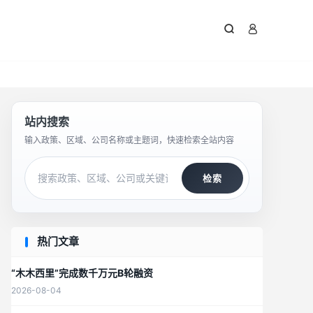



站内搜索
输入政策、区域、公司名称或主题词，快速检索全站内容
检索
热门文章
“木木西里”完成数千万元B轮融资
2026-08-04