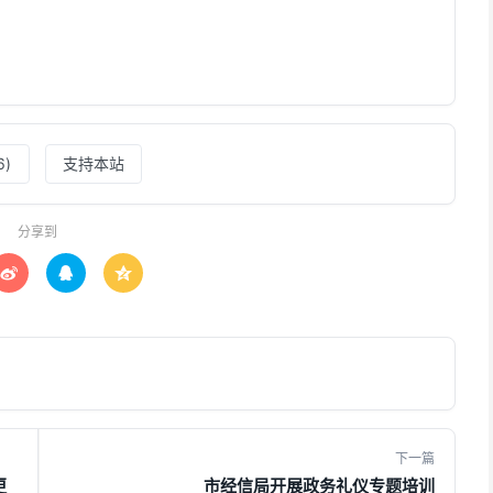
6
)
支持本站
分享到



下一篇
更
市经信局开展政务礼仪专题培训