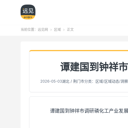
当前位置：
远见网
区域
正文


谭建国到钟祥市
2026-05-03
湖北 / 荆门市
分类：
区域
/
区域动态
/
洞察
谭建国到钟祥市调研磷化工产业发