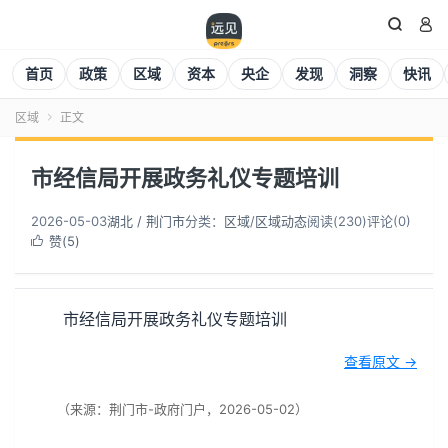


首页
政策
区域
资本
央企
发现
洞察
快讯
区域
正文

市经信局开展政务礼仪专题培训
2026-05-03
湖北 / 荆门市
分类：
区域
/
区域动态
阅读(
230
)
评论(0)
赞(
5
)

市经信局开展政务礼仪专题培训
查看原文 →
（来源：荆门市-政府门户，2026-05-02）