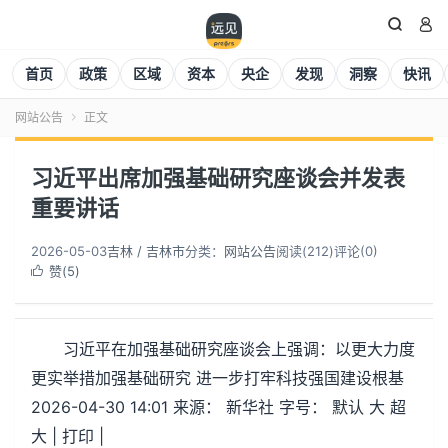


首页
政策
区域
资本
央企
发现
洞察
快讯
网站公告
正文

习近平出席加强基础研究座谈会并发表
重要讲话
2026-05-03
吉林 / 吉林市
分类：
网站公告
阅读(
212
)
评论(0)
赞(
5
)

习近平在加强基础研究座谈会上强调：以更大力度
更实举措加强基础研究 进一步打牢科技强国建设根基
2026-04-30 14:01 来源： 新华社 字号： 默认 大 超
大 | 打印 |